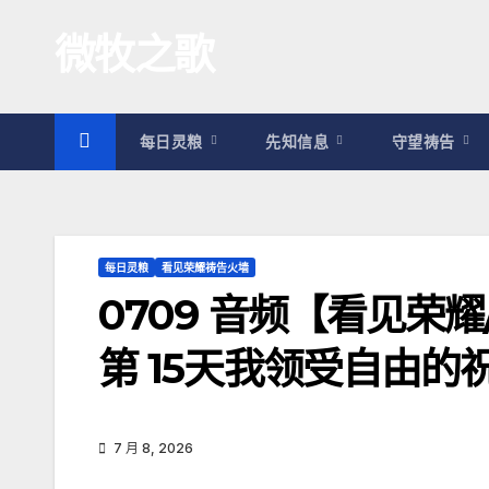
跳
微牧之歌
至
内
容
每日灵粮
先知信息
守望祷告
每日灵粮
看见荣耀祷告火墙
0709 音频【看见荣
第 15天我领受自由的
7 月 8, 2026