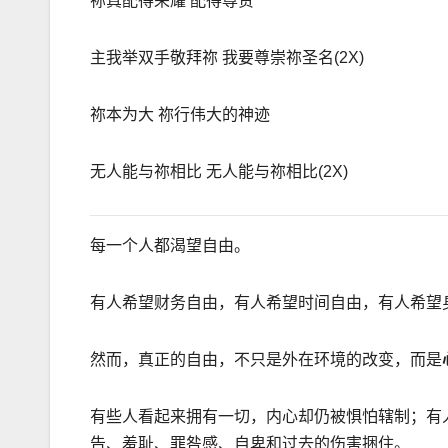
祢真配得荣耀 配得尊贵
主我举双手敬拜祢 我要尊崇祢圣名
(2X)
祢本为大 祢行伟大的神迹
无人能与祢相比 无人能与祢相比
(2X)
每一个人都渴望自由。
有人希望财务自由，有人希望时间自由，有人希望
然而，真正的自由，不只是外在环境的改变，而是
有些人看起来拥有一切，内心却仍被惧怕辖制；有
告、羞耻、罪咎感、自卑和过去的伤害捆住。