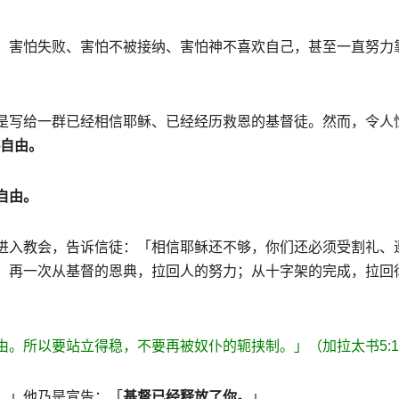
，害怕失败、害怕不被接纳、害怕神不喜欢自己，甚至一直努力
是写给一群已经相信耶稣、已经经历救恩的基督徒。然而，令人
自由。
自由。
进入教会，告诉信徒：「相信耶稣还不够，你们还必须受割礼、
，再一次从基督的恩典，拉回人的努力；从十字架的完成，拉回
由。所以要站立得稳，不要再被奴仆的轭挟制。」（加拉太书
5:1
。」他乃是宣告：「
基督已经释放了你。
」