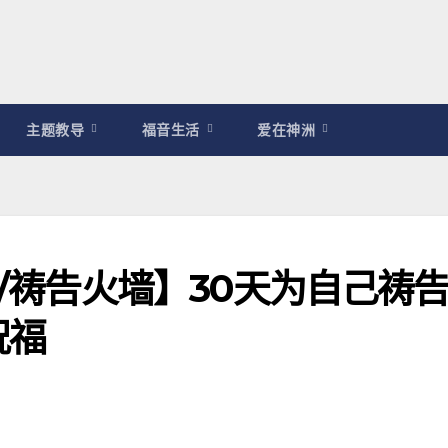
主题教导
福音生活
爱在神洲
耀/祷告火墙】30天为自己祷
祝福