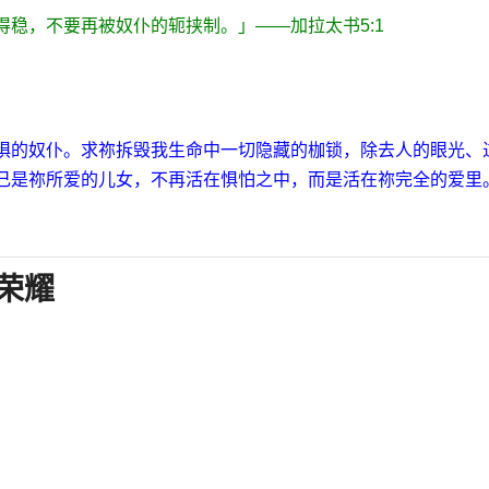
得稳，不要再被奴仆的轭挟制。」
——
加拉太书
5:1
惧的奴仆。求祢拆毁我生命中一切隐藏的枷锁，除去人的眼光、
己是祢所爱的儿女，不再活在惧怕之中，而是活在祢完全的爱里
荣耀