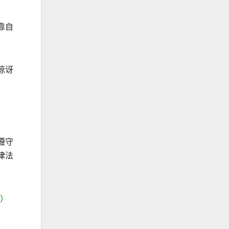
靠自
惊讶
遵守
律法
）